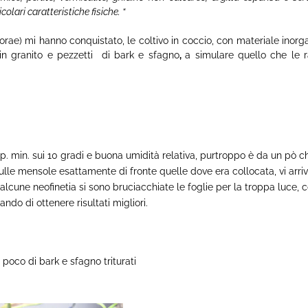
olari caratteristiche fisiche. “
lorae) mi hanno conquistato, le coltivo in coccio, con materiale inorg
in granito e pezzetti di bark e sfagno
,
a simulare quello che le r
p. min. sui 10 gradi e buona umidità relativa, purtroppo è da un pò c
sulle mensole esattamente di fronte quelle dove era collocata, vi arri
i, alcune neofinetia si sono bruciacchiate le foglie per la troppa luce, c
do di ottenere risultati migliori.
n poco di bark e sfagno triturati