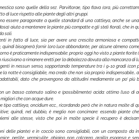
estica sono quelle della sez. Parviflorae, tipo flava (ora, più correttam
to di luce rispetto alle piante degli altri gruppi.
ono essere paragonate a quelle standard di una cattleya, anche se una
sa) aiuta a mantenere le piante più compatte e gli steli fiorali, che in q
a soli.
enti in fatto di luce, sia per avere una crescita armoniosa e compatt
te, quindi bisognerà fornir loro luce abbondante, per alcune almeno com
giorno è praticamente indispensabile: proprio oggi ho visto 2 piante fiorite 
 non riuscivano a rimanere eretti per la debolezza dovuta alla mancanza di l
igenti in nessun senso, sopportando temperature tra i 9-10 gradi (con 
 e la notte è consigliabile, ma credo che non sia proprio indispensabile… 
ù adattabili, dato che provengono da altitudini mediamente un po’ più 
on un basso cotenuto salino e (possibilmente) acida: ottimo l’uso di 
e migliori che con acque dure.
e tipo cattleya, oncidium ecc., ricordando però che in natura molte di q
itive; quindi, nel dubbio, è meglio non concimare: essendo piante ch
lemi alle stesse, visto che poi in molte specie il recupero è decisa
oni delle piante) e in coccio sono consigliabili, con un composto da i
omice, perlite, vermiculite, ghiaino non calcareo, argilla espansa e ser