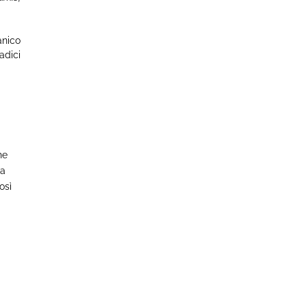
anico
adici
he
va
osì