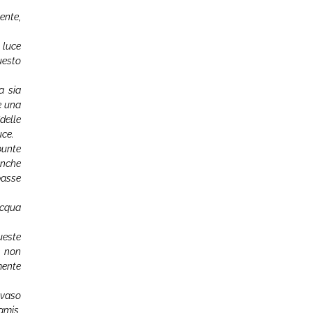
ente,
 luce
uesto
a sia
e una
(delle
uce.
punte
anche
basse
acqua
ueste
e non
mente
nvaso
amis,