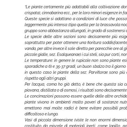
“Le piante certamente più adattabili alla coltivazione dom
crispata), cinnabarina ecc., per le loro minori esigenze in fat
Queste specie si adattano a condizioni di luce che poss
leggermente più intensa (tipo quella per la brassavola nodo
gruppo sono abbastanza allungati, in grado di sostenersi d
Le specie delle altre sezioni sono decisamente più esig
soprattutto per poter ottenere una fioritura soddisfacen
vanda, per altre invece il sole diretto per parecchie ore al 
piccole gialle, sez. Esalqueanae) i cui steli, sia pur corti,
Le temperature: in genere le rupicole non sono piante es
sporadiche a 6) e 35-37 gradi; un buon sbalzo tra il giorno
in questo caso le piante della sez. Parviflorae sono pi
rispetto agli altri gruppi.
Per l’acqua, coma ho già detto, è bene che questa sia c
piovana, distillata o di osmosi, i risultati sono decisament
Le concimazioni possono essere quelle delle altre orchide
piante vivono in ambienti molto poveri di sostanze nutr
emettono mai molte radici è bene evitare possibili prob
difficoltoso e lungo.
Vasi di piccola dimensione (viste le non enormi dimensi
costituito da miscele di materiali inerti, come lapillo, p