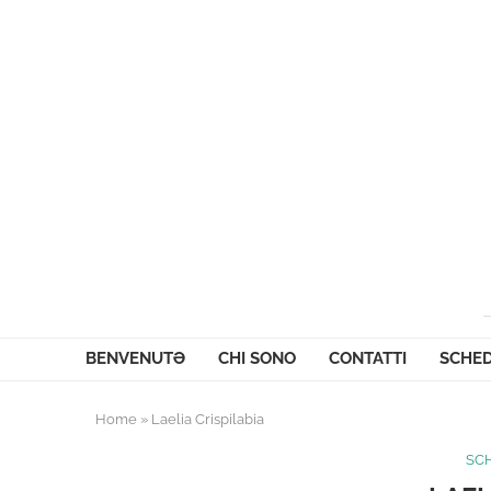
BENVENUTƏ
CHI SONO
CONTATTI
SCHED
Home
»
Laelia Crispilabia
SCH