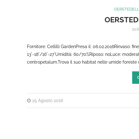
OERSTEDEL
OERSTED
scr
Fornitore: Cellilli GardenPresa il: 06.02.2016Rinvaso: f
13°-18°/16°-27°Umidità: 60/70%Riposo: noLuce: modera
centropetalum.Trova il suo habitat nelle umide foreste
25 Agosto 2016