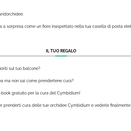
iaridorchidee.
a sorpresa come un fiore inaspettato nella tua casella di posta elettr
IL TUO REGALO
riti sul tuo balcone?
dea ma non sai come prendertene cura?
l’e-book gratuito per la cura del Cymbidium!
er prenderti cura delle tue orchidee Cymbidium e vederle finalmente r