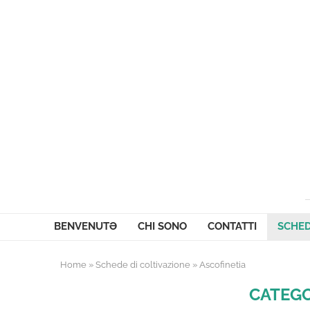
BENVENUTƏ
CHI SONO
CONTATTI
SCHED
Home
»
Schede di coltivazione
»
Ascofinetia
CATEG