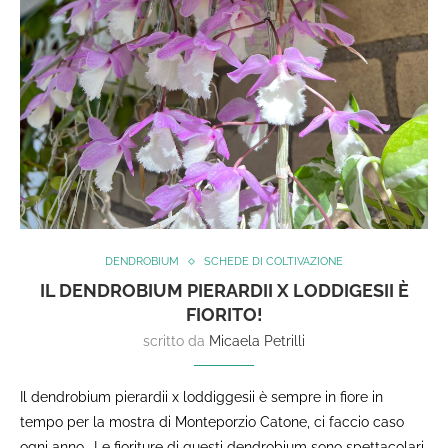
DENDROBIUM
SCHEDE DI COLTIVAZIONE
IL DENDROBIUM PIERARDII X LODDIGESII È
FIORITO!
scritto da
Micaela Petrilli
Il dendrobium pierardii x loddiggesii è sempre in fiore in
tempo per la mostra di Monteporzio Catone, ci faccio caso
ogni anno… Le fioriture di questi dendrobium sono spettacolari