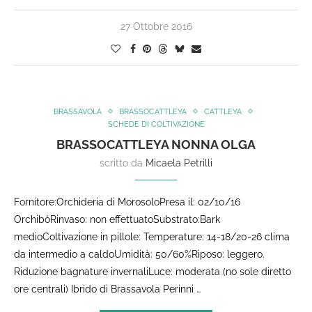
27 Ottobre 2016
BRASSAVOLA
BRASSOCATTLEYA
CATTLEYA
SCHEDE DI COLTIVAZIONE
BRASSOCATTLEYA NONNA OLGA
scritto da
Micaela Petrilli
Fornitore:Orchideria di MorosoloPresa il: 02/10/16
OrchibòRinvaso: non effettuatoSubstrato:Bark
medioColtivazione in pillole: Temperature: 14-18/20-26 clima
da intermedio a caldoUmidità: 50/60%Riposo: leggero.
Riduzione bagnature invernaliLuce: moderata (no sole diretto
ore centrali) Ibrido di Brassavola Perinni …