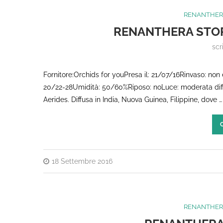
RENANTHER
RENANTHERA STOR
scr
Fornitore:Orchids for youPresa il: 21/07/16Rinvaso: non 
20/22-28Umidità: 50/60%Riposo: noLuce: moderata diffu
Aerides. Diffusa in India, Nuova Guinea, Filippine, dove …
18 Settembre 2016
RENANTHER