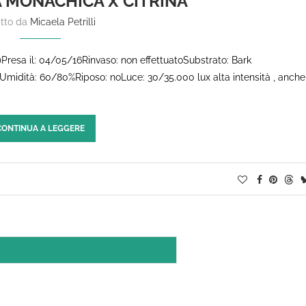
 MONACHICA X CITRINA
itto da
Micaela Petrilli
)Presa il: 04/05/16Rinvaso: non effettuatoSubstrato: Bark
8Umidità: 60/80%Riposo: noLuce: 30/35.000 lux alta intensità , anche
CONTINUA A LEGGERE
FINE :)