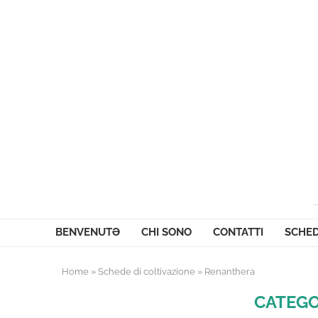
BENVENUTƏ
CHI SONO
CONTATTI
SCHED
Home
»
Schede di coltivazione
»
Renanthera
CATEGO