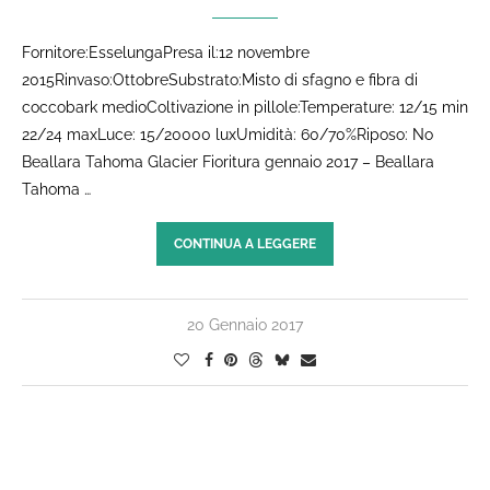
Fornitore:EsselungaPresa il:12 novembre
2015Rinvaso:OttobreSubstrato:Misto di sfagno e fibra di
coccobark medioColtivazione in pillole:Temperature: 12/15 min
22/24 maxLuce: 15/20000 luxUmidità: 60/70%Riposo: No
Beallara Tahoma Glacier Fioritura gennaio 2017 – Beallara
Tahoma …
CONTINUA A LEGGERE
20 Gennaio 2017