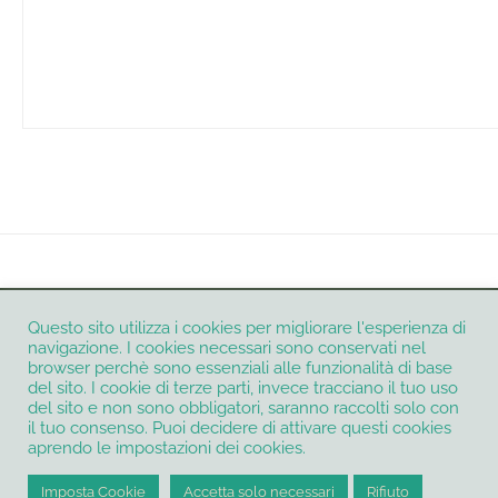
INSTAGRAM
Questo sito utilizza i cookies per migliorare l'esperienza di
navigazione. I cookies necessari sono conservati nel
browser perchè sono essenziali alle funzionalità di base
del sito. I cookie di terze parti, invece tracciano il tuo uso
del sito e non sono obbligatori, saranno raccolti solo con
Informativa Privacy e Cookie Policy
Contatti
il tuo consenso. Puoi decidere di attivare questi cookies
Termini e condizioni
aprendo le impostazioni dei cookies.
@2021 - All Right Reserved. Creato e sviluppato con
da
Petali digitali di
Micaela Petrilli
P.IVA 16340561006
Imposta Cookie
Accetta solo necessari
Rifiuto