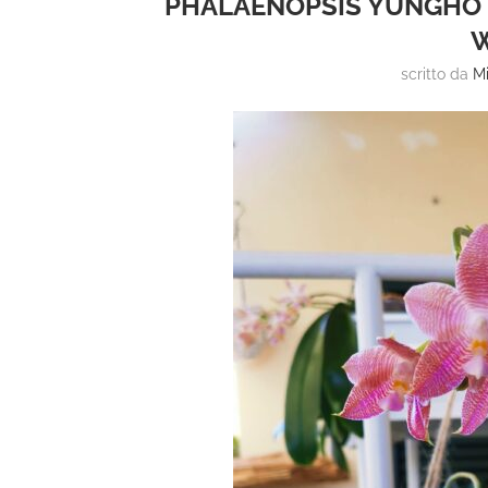
PHALAENOPSIS YUNGHO 
scritto da
Mi