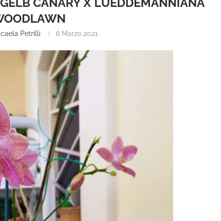
GELB CANARY X LUEDDEMANNIANA
WOODLAWN
caela Petrilli
6 Marzo 2021