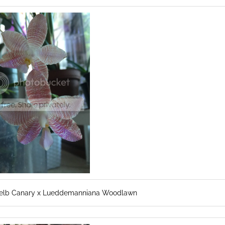
Gelb Canary x Lueddemanniana Woodlawn