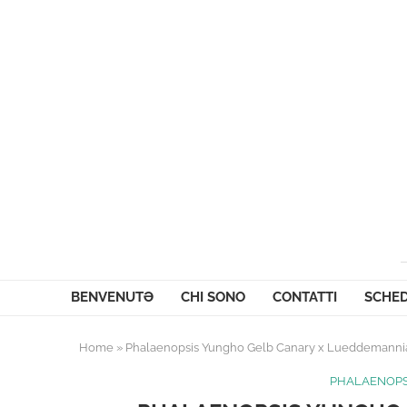
BENVENUTƏ
CHI SONO
CONTATTI
SCHED
Home
»
Phalaenopsis Yungho Gelb Canary x Lueddemann
PHALAENOPS