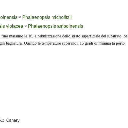
oinensis
×
Phalaenopsis micholitzii
is violacea
×
Phalaenopsis amboinensis
 fino massimo le 10, e nebulizzazione dello strato superficiale del substrato, b
ogni bagnatura. Quando le temperature superano i 16 gradi di minima la porto
elb_Canary