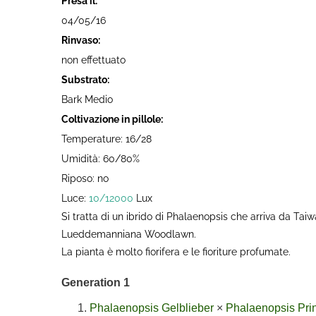
Presa il:
04/05/16
Rinvaso:
non effettuato
Substrato:
Bark Medio
Coltivazione in pillole:
Temperature: 16/28
Umidità: 60/80%
Riposo: no
Luce:
10/12000
Lux
Si tratta di un ibrido di Phalaenopsis che arriva da Tai
Lueddemanniana Woodlawn.
La pianta è molto fiorifera e le fioriture profumate.
Generation 1
Phalaenopsis Gelblieber
×
Phalaenopsis Pri