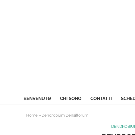
BENVENUTƏ
CHI SONO
CONTATTI
SCHED
Home
»
Dendrobium Densiflorum
DENDROBIU