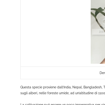
Den
Questa specie proviene dall’India, Nepal, Bangladesh, T
sugli alberi, nelle foreste umide, ad un’altitudine di 110
La coltivazione può essere un poco impegnativa per via 