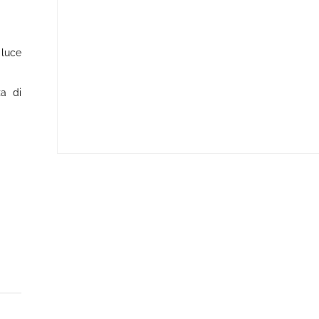
 luce
za di