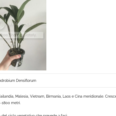
drobium Densiflorum
ailandia, Malesia, Vietnam, Birmania, Laos e Cina meridionale. Cresc
0-1800 metri.
del ciclo vegetativo che prevede 3 fasi: