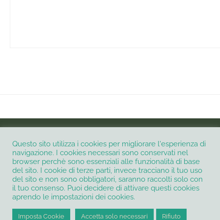
INSTAGRAM
Questo sito utilizza i cookies per migliorare l'esperienza di
navigazione. I cookies necessari sono conservati nel
browser perchè sono essenziali alle funzionalità di base
Informativa Privacy e Cookie Policy
Contatti
del sito. I cookie di terze parti, invece tracciano il tuo uso
del sito e non sono obbligatori, saranno raccolti solo con
Termini e condizioni
il tuo consenso. Puoi decidere di attivare questi cookies
@2021 - All Right Reserved. Creato e sviluppato con
da
Petali digitali di
aprendo le impostazioni dei cookies.
Micaela Petrilli
P.IVA 16340561006
Imposta Cookie
Accetta solo necessari
Rifiuto