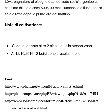
60%, bagnature al bisogno quando vedo radici argentee con
concime diluito a circa 500/700 mcs, luminosità diffusa, senza
sole diretto dopo le prime ore del mattino.
Note di coltivazione:
Si sono formate altre 2 piantine nello stesso vaso
Al 12/10/2016 i 2 keiki sono cresciuti molto.
Fonti: ​
http://www.phals.net/wilsonii/FactorysFirst_e.html
http://phalaenopsis.net/phpBB/viewtopic.php?f=8&t=17454
http://www.lonisorchideenforum.de/t6769f9-Phal-wilsonii-x-
chibae-Factory-s-First.html