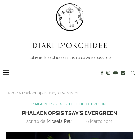
coltivare le orchidee in casa è davvero possibile
Home
»
Phalaenopsis Tsay’s Evergreen
PHALAENOPSIS
SCHEDE DI COLTIVAZIONE
PHALAENOPSIS TSAY’S EVERGREEN
scritto da
Micaela Petrilli
6 Marzo 2021