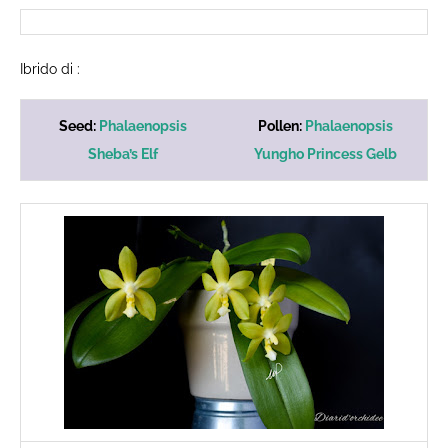
Ibrido di :
Seed:
Phalaenopsis
Pollen:
Phalaenopsis
Sheba’s Elf
Yungho Princess Gelb