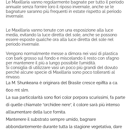
Le Maxillaria vanno regolarmente bagnate per tutto il periodo
annuale senza fornire loro il riposo invernale, anche se le
bagnature saranno più frequenti in estate rispetto al periodo
invernale.
Le Maxillaria vanno tenute con una esposizione alla luce
media, evitando la luce diretta del sole, anche se possono
essere esposte qualche ora alla luce diretta del sole nel
periodo invernale.
Vengono normalmente messe a dimora nei vasi di plastica
con bark grosso sul fondo e miscelando il resto con sfagno
per mantenere il più a lungo possibile l’umidità.
Si consiglia di utilizzare vasi un poco più grandi del dovuto
perché alcune specie di Maxillaria sono poco tolleranti al
rinvaso.
La M. Shunkeana è originara del Brasile cresce epifita a ca.
600 mt slm.
La sua particolarità sono fiori color porpora scurissimi, fa parte
di quelle chiamate “orchidee nere”, il colore sarà più intenso
all’aumentare della luce fornita.
Mantenere il substrato sempre umido, bagnare
abbondantemente durante tutta la stagione vegetativa, dare