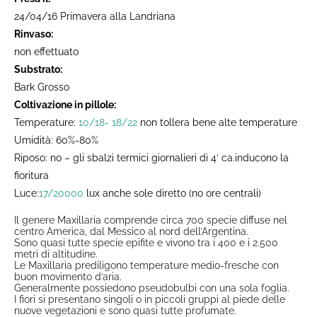
24/04/16 Primavera alla Landriana
Rinvaso:
non effettuato
Substrato:
Bark Grosso
Coltivazione in pillole:
Temperature:
10/18- 18/2
2
non tollera bene alte temperature
Umidità: 60%-80%
Riposo: no – gli sbalzi termici giornalieri di 4′ ca.inducono la
fioritura
Luce:
17/20000
lux anche sole diretto (no ore centrali)
Il genere Maxillaria comprende circa 700 specie diffuse nel
centro America, dal Messico al nord dell’Argentina.
Sono quasi tutte specie epifite e vivono tra i 400 e i 2.500
metri di altitudine.
Le Maxillaria prediligono temperature medio-fresche con
buon movimento d’aria.
Generalmente possiedono pseudobulbi con una sola foglia.
I fiori si presentano singoli o in piccoli gruppi al piede delle
nuove vegetazioni e sono quasi tutte profumate.