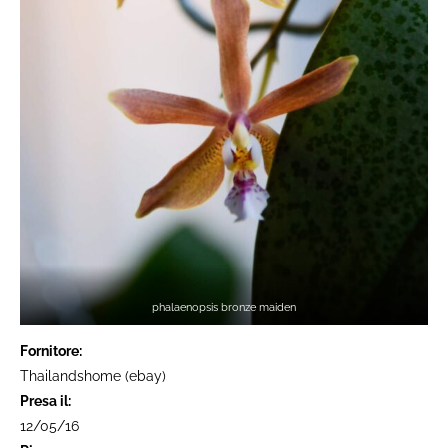
phalaenopsis bronze maiden
Fornitore:
Thailandshome (ebay)
Presa il:
12/05/16