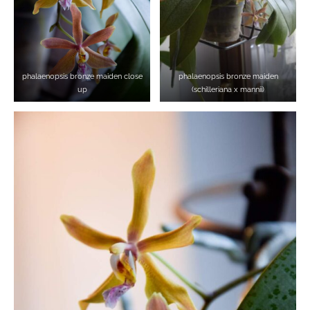
phalaenopsis bronze maiden close
phalaenopsis bronze maiden
up
(schilleriana x mannii)