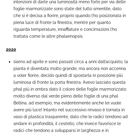
intenzioni di darle una luminosità meno forte per via delle
foglie marmorizzate sono state del tutto smentite, dato
che si è decisa a fiorire, proprio quando l’ho posizionata in
piena luce di fronte la finestra, mentre per quanto
riguarda temperature, innaffiature e concimazioni l’ho
trattata come le altre phalaenopsis.
2020
siamo ad aprile e sono passati circa 4 anni dall’acquisto, la
pianta è diventata molto grande, ma ancora non accenna
a voler fiorire, decido quindi di spostarla in posizione più
luminosa di fronte la porta finestra. Avevo lasciato questa
phal più in ombra dato il colore delle foglie marmorizzato
molto diverso dal verde pieno delle foglie di una phal
Bellina, ad esempio, ma evidentemente anche lei vuole
avere più luce! Intanto nel successivo rinvaso è tornata in
vaso di plastica trasparente, dato che le radici tendono ad
andare in profondità, il cestello, che invece favorisce le
radici che tendono a svilupparsi in larghezza e in