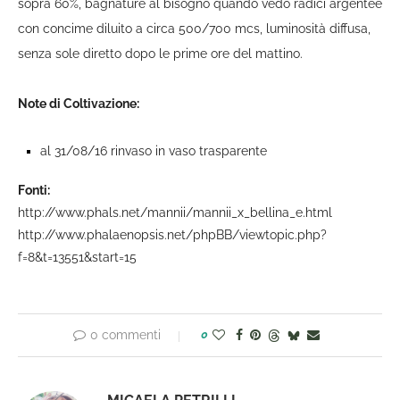
sopra 60%, bagnature al bisogno quando vedo radici argentee
con concime diluito a circa 500/700 mcs, luminosità diffusa,
senza sole diretto dopo le prime ore del mattino.
Note di Coltivazione:
al 31/08/16 rinvaso in vaso trasparente
Fonti:
http://www.phals.net/mannii/mannii_x_bellina_e.html
http://www.phalaenopsis.net/phpBB/viewtopic.php?
f=8&t=13551&start=15
0 commenti
0