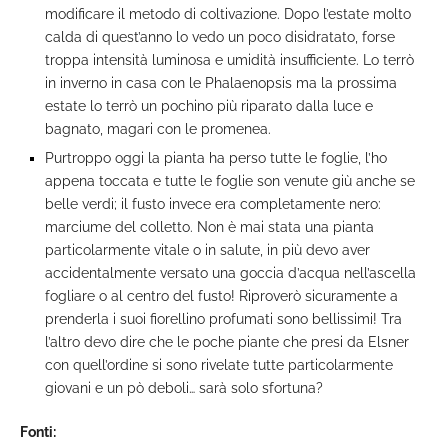
modificare il metodo di coltivazione. Dopo l’estate molto
calda di quest’anno lo vedo un poco disidratato, forse
troppa intensità luminosa e umidità insufficiente. Lo terrò
in inverno in casa con le Phalaenopsis ma la prossima
estate lo terrò un pochino più riparato dalla luce e
bagnato, magari con le promenea.
Purtroppo oggi la pianta ha perso tutte le foglie, l’ho
appena toccata e tutte le foglie son venute giù anche se
belle verdi; il fusto invece era completamente nero:
marciume del colletto. Non è mai stata una pianta
particolarmente vitale o in salute, in più devo aver
accidentalmente versato una goccia d’acqua nell’ascella
fogliare o al centro del fusto! Riproverò sicuramente a
prenderla i suoi fiorellino profumati sono bellissimi! Tra
l’altro devo dire che le poche piante che presi da Elsner
con quell’ordine si sono rivelate tutte particolarmente
giovani e un pò deboli… sarà solo sfortuna?
Fonti: