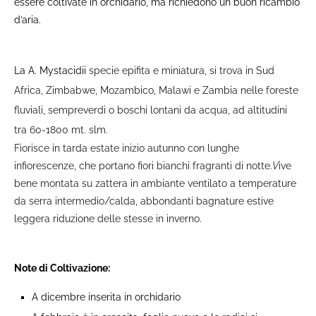
essere coltivate in orchidario, ma richiedono un buon ricambio
d’aria.
La A. Mystacidii
specie epifita e miniatura, si trova in Sud
Africa, Zimbabwe, Mozambico, Malawi e Zambia nelle foreste
fluviali, sempreverdi o boschi lontani da acqua, ad altitudini
tra 60-1800 mt. slm.
Fiorisce in tarda estate inizio autunno con lunghe
infiorescenze, che portano fiori bianchi fragranti di notte.
V
ive
bene montata su zattera in ambiante ventilato a temperature
da serra intermedio/calda, abbondanti bagnature estive
leggera riduzione delle stesse in inverno
.
Note di Coltivazione:
A dicembre inserita in orchidario