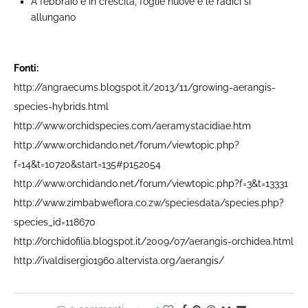
A febbraio è in crescita, foglie nuove e le radici si
allungano
Fonti:
http://angraecums.blogspot.it/2013/11/growing-aerangis-
species-hybrids.html
http://www.orchidspecies.com/aeramystacidiae.htm
http://www.orchidando.net/forum/viewtopic.php?
f=14&t=10720&start=135#p152054
http://www.orchidando.net/forum/viewtopic.php?f=3&t=13331
http://www.zimbabweflora.co.zw/speciesdata/species.php?
species_id=118670
http://orchidofilia.blogspot.it/2009/07/aerangis-orchidea.html
http://ivaldisergio1960.altervista.org/aerangis/