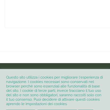
INSTAGRAM
Questo sito utilizza i cookies per migliorare l'esperienza di
navigazione. I cookies necessari sono conservati nel
browser perchè sono essenziali alle funzionalità di base
Informativa Privacy e Cookie Policy
Contatti
del sito. I cookie di terze parti, invece tracciano il tuo uso
del sito e non sono obbligatori, saranno raccolti solo con
Termini e condizioni
il tuo consenso. Puoi decidere di attivare questi cookies
@2021 - All Right Reserved. Creato e sviluppato con
da
Petali digitali di
aprendo le impostazioni dei cookies.
Micaela Petrilli
P.IVA 16340561006