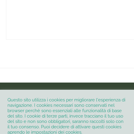
INSTAGRAM
Questo sito utilizza i cookies per migliorare l'esperienza di
navigazione. I cookies necessari sono conservati nel
browser perchè sono essenziali alle funzionalità di base
Informativa Privacy e Cookie Policy
Contatti
del sito. I cookie di terze parti, invece tracciano il tuo uso
del sito e non sono obbligatori, saranno raccolti solo con
Termini e condizioni
il tuo consenso. Puoi decidere di attivare questi cookies
@2021 - All Right Reserved. Creato e sviluppato con
da
Petali digitali di
aprendo le impostazioni dei cookies.